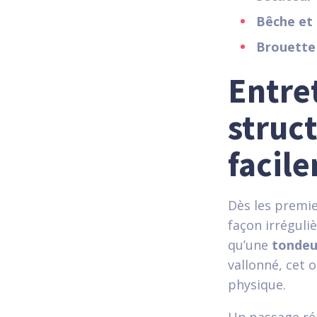
Bêche et
Brouette
Entret
struc
facil
Dès les premie
façon irréguliè
qu’une
tondeu
vallonné, cet 
physique.