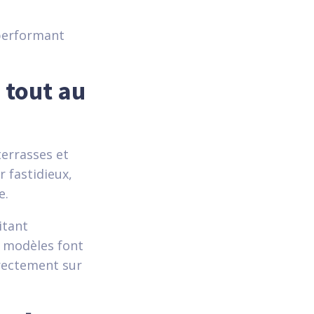
 performant
é tout au
errasses et
r fastidieux,
e.
itant
s modèles font
rectement sur