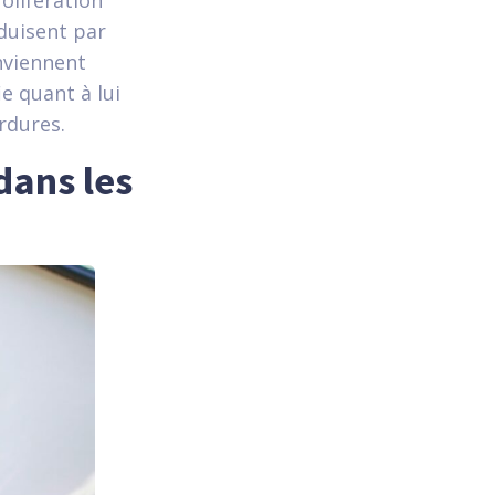
olifération
duisent par
onviennent
ie quant à lui
rdures.
dans les