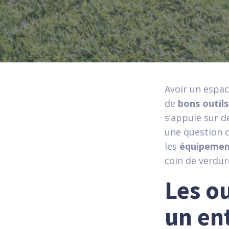
Avoir un espac
de
bons outils
s’appuie sur de
une question d
les
équipemen
coin de verdur
Les o
un en