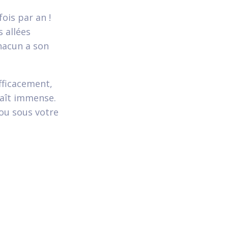
ois par an !
 allées
Chacun a son
fficacement,
raît immense.
 ou sous votre