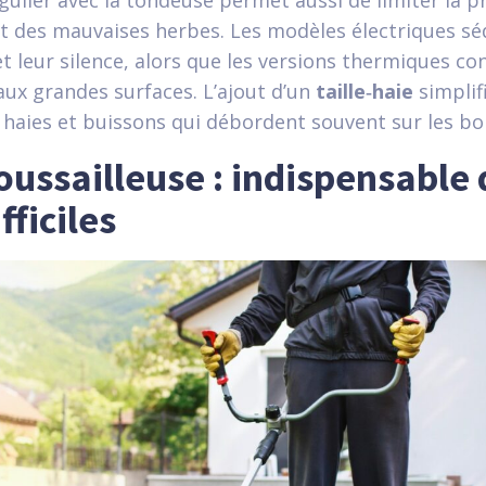
ulier avec la tondeuse permet aussi de limiter la pr
t des mauvaises herbes. Les modèles électriques sé
 et leur silence, alors que les versions thermiques c
ux grandes surfaces. L’ajout d’un
taille‑haie
simplif
s haies et buissons qui débordent souvent sur les bo
oussailleuse : indispensable 
fficiles