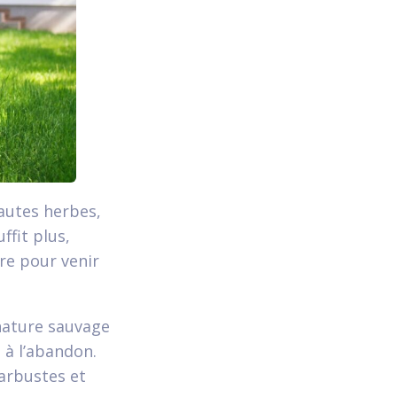
Hautes herbes,
ffit plus,
ire pour venir
 nature sauvage
 à l’abandon.
 arbustes et