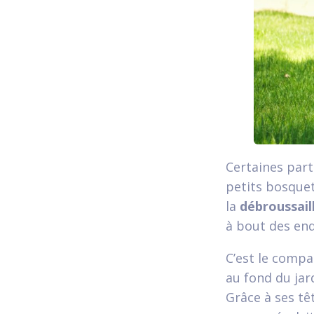
Certaines part
petits bosquet
la
débroussail
à bout des endr
C’est le compa
au fond du jar
Grâce à ses tê