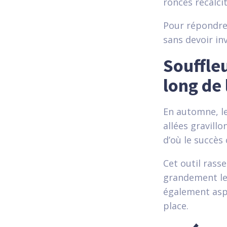
ronces récalci
Pour répondre
sans devoir in
Souffleu
long de
En automne, l
allées gravillo
d’où le succès
Cet outil rass
grandement le
également asp
place.