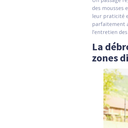
Un passage rég
des mousses e
leur praticité
parfaitement a
l’entretien de
La débr
zones di