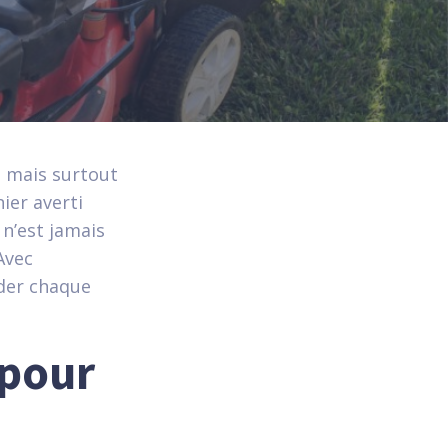
, mais surtout
ier averti
 n’est jamais
Avec
rder chaque
 pour