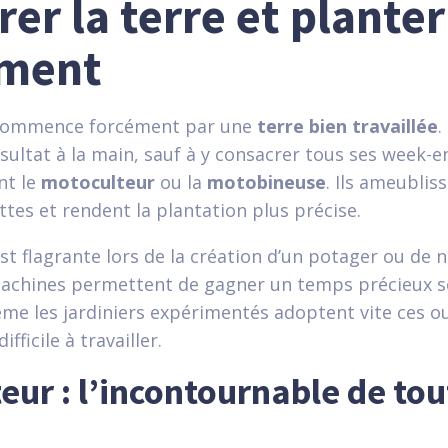
er la terre et planter
ement
n commence forcément par une
terre bien travaillée
.
sultat à la main, sauf à y consacrer tous ses week-en
nt le
motoculteur
ou la
motobineuse
. Ils ameubliss
ttes et rendent la plantation plus précise.
est flagrante lors de la création d’un potager ou de
machines permettent de gagner un temps précieux se
me les jardiniers expérimentés adoptent vite ces ou
fficile à travailler.
eur : l’incontournable de tou