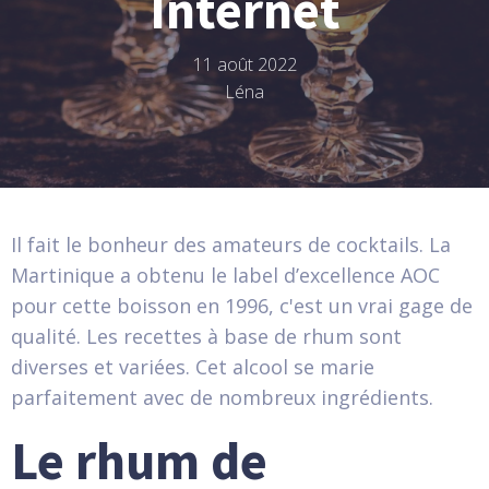
Internet
11 août 2022
Léna
Il fait le bonheur des amateurs de cocktails. La
Martinique a obtenu le label d’excellence AOC
pour cette boisson en 1996, c'est un vrai gage de
qualité. Les recettes à base de rhum sont
diverses et variées. Cet alcool se marie
parfaitement avec de nombreux ingrédients.
Le rhum de