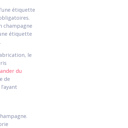
’une étiquette
bligatoires.
 un champagne
une étiquette
.
brication, le
ris
ander du
le de
l’ayant
 Champagne.
orie