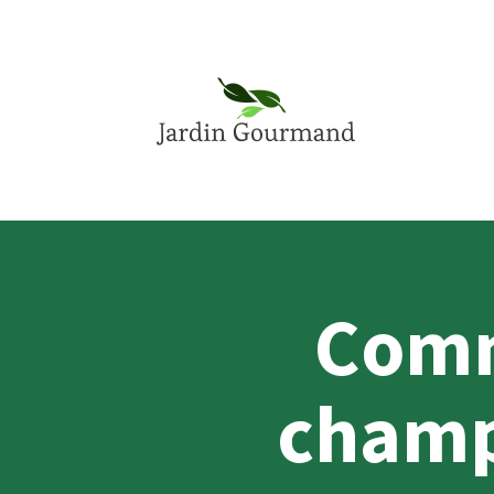
Comm
champ