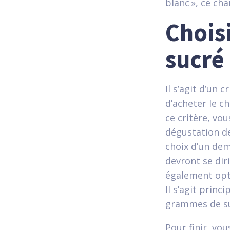
blanc », ce ch
Chois
sucré
Il s’agit d’un
d’acheter le c
ce critère, vo
dégustation de
choix d’un dem
devront se dir
également opt
Il s’agit prin
grammes de su
Pour finir, vo