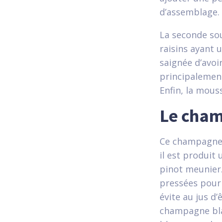
d’assemblage.
La seconde so
raisins ayant
saignée d’avoi
principalement
Enfin, la mou
Le cham
Ce champagne 
il est produit
pinot meunier.
pressées pour 
évite au jus d’
champagne blan