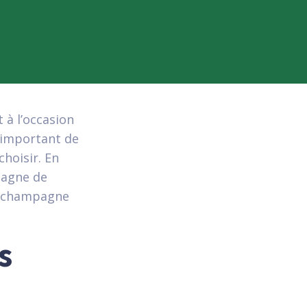
 à l’occasion
t important de
choisir. En
pagne de
on champagne
s