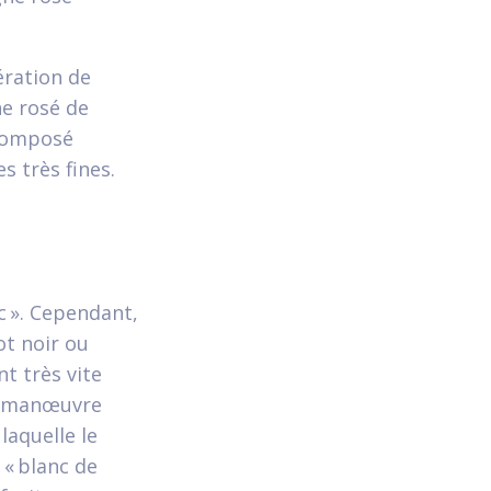
ration de
e rosé de
 Composé
 très fines.
 ». Cependant,
ot noir ou
nt très vite
te manœuvre
 laquelle le
 « blanc de