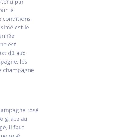
btenu par
our la
e conditions
simé est le
 année
gne est
est dû aux
pagne, les
 Le champagne
champagne rosé
ue grâce au
e, il faut
gne rosé