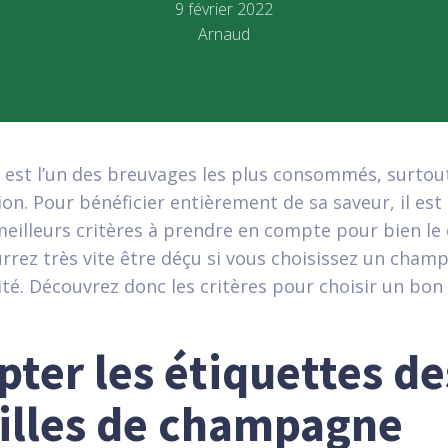
9 février 2022
Arnaud
st l’un des breuvages les plus consommés, surtout
ion. Pour bénéficier entièrement de sa saveur, il es
meilleurs critères à prendre en compte pour bien le 
urrez très vite être déçu si vous choisissez un cham
té. Découvrez donc les critères pour choisir un b
pter les étiquettes de
illes de champagne