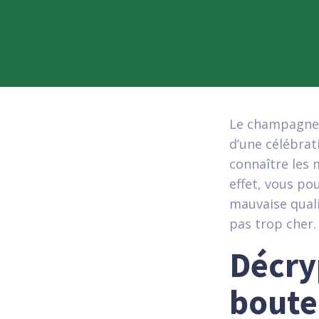
Le champagne e
d’une célébrat
connaître les 
effet, vous po
mauvaise quali
pas trop cher.
Décry
boute