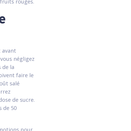
fruits rouges.
e
t avant
 vous négligez
 de la
ivent faire le
oût salé
urrez
dose de sucre.
s de 50
omotions pour