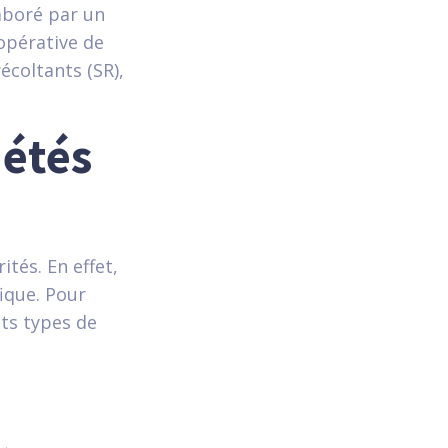
aboré par un
opérative de
écoltants (SR),
iétés
tés. En effet,
ique. Pour
nts types de