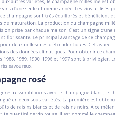
 aux autres variétés, le champagne millésimé est o
vins d’une seule et même année. Les vins utilisés p
 ce champagne sont très équilibrés et bénéficient d
es de maturation. La production du champagne millé
cision prise par chaque maison. C’est un signe d’une
nt florissante. Le principal avantage de ce champa
é pour deux millésimes d’être identiques. Cet aspect 
ions des données climatiques. Pour obtenir ce cham
s 1988, 1989, 1990, 1996 et 1997 sont à privilégier.
très savoureux.
pagne rosé
légères ressemblances avec le champagne blanc, le 
ingué en deux sous-variétés. La première est obten
ts de raisins blancs et de raisins noirs. À ce mélang
tite quantité de vin rouge. Il est nommé le champa