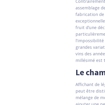
Contrairement
assemblage de 
fabrication de
exceptionnell
fruit d’une dé
particulièreme
l’impossibilit
grandes variat
vins des année
millésimé est 
Le cham
Affichant de 
peut être dist
mélange de moû
ajouter une pe