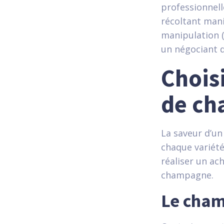
professionnell
récoltant man
manipulation (
un négociant d
Choisi
de c
La saveur d’un
chaque variét
réaliser un ac
champagne.
Le cham