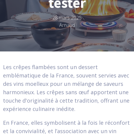
tester
28 mars 2025
Arnaud
Les crêpes flambées sont un dessert
emblématique de la France, souvent servies avec
des vins moelleux pour un mélange de saveurs
harmonieux. Les crêpes sans œuf apportent une
touche d'originalité à cette tradition, offrant une
expérience culinaire inédite.
En France, elles symbolisent à la fois le réconfort
et la convivialité, et l’association avec un vin