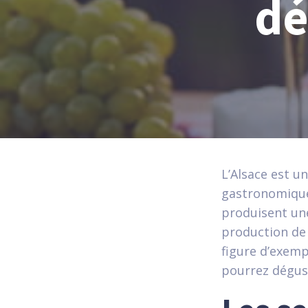
dé
L’Alsace est u
gastronomique 
produisent une
production d
figure d’exemp
pourrez dégust