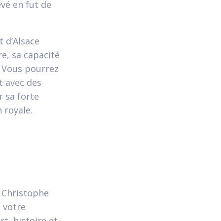
vé en fut de
t d’Alsace
re, sa capacité
. Vous pourrez
it avec des
r sa forte
 royale.
t Christophe
 votre
t, histoire et