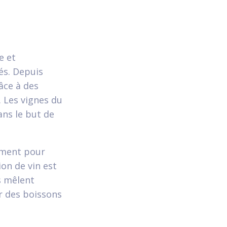
e et
és. Depuis
âce à des
 Les vignes du
ans le but de
uement pour
ion de vin est
s mêlent
er des boissons