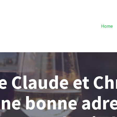
Home
 Claude et Ch
une bonne adr