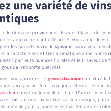
ez une variété de vin
ntiques
bio du domaine proviennent des vins blancs, des vin
ue le fameux crémant d’Alsace. Si vous aimez le vin f
ner les hors-d’oeuvre, le
sylvaner
saura vous désalt
ns à caractère sec et très aromatique aimeront le
r
uisent par leurs nuances florales et leur saveur de fr
e goût de n’importe quel plat.
aussi vous procurer le
gewurztraminer
, un vin à la 
vous faire plaisir. Pour ceux qui préfèrent les méla
zwicker
constitue le meilleur choix. D’autres vins b
Auxerrois ont une saveur très caractéristique, parfa
es mets au goût prononcé. En matière de vins color