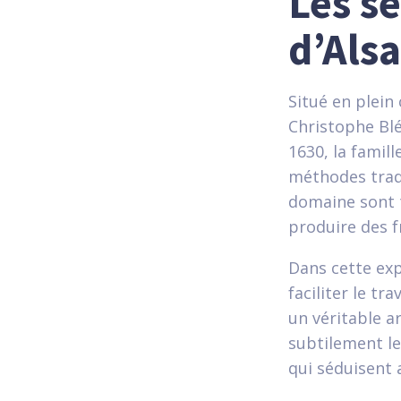
Les se
d’Als
Situé en plein
Christophe Blé
1630, la famil
méthodes tradi
domaine sont t
produire des f
Dans cette exp
faciliter le tr
un véritable a
subtilement le
qui séduisent 