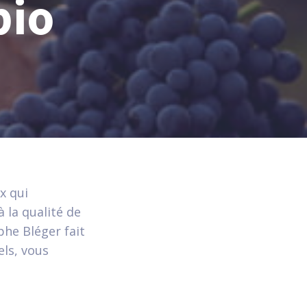
bio
x qui
 la qualité de
phe Bléger fait
els, vous