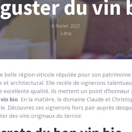
guster du vin 
6 février 2021
Léna
ne belle région viticole réputée pour son patrimoine
et architectural. Elle recèle de vignerons talentueu
 excellente qualité. Ils mettent un point d’honneur à
e
vin bio
. En la matière, le domaine Claude et Christo
le. Découvrez ces vignerons hors pair auprès desqu
er des vins originaux du terroir.