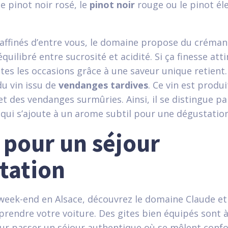
le pinot noir rosé, le
pinot noir
rouge ou le pinot éle
raffinés d’entre vous, le domaine propose du créman
uilibré entre sucrosité et acidité. Si ça finesse atti
tes les occasions grâce à une saveur unique retient
du vin issu de
vendanges tardives
. Ce vin est produ
et des vendanges surmûries. Ainsi, il se distingue pa
qui s’ajoute à un arome subtil pour une dégustation
 pour un séjour
tation
week-end en Alsace, découvrez le domaine Claude e
prendre votre voiture. Des gites bien équipés sont à
ur passer un séjour authentique où se mêlent confor