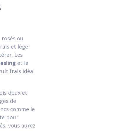
s
s rosés ou
rais et léger
érer. Les
iesling
et le
uit frais idéal
fois doux et
nges de
lancs comme le
ite pour
és, vous aurez