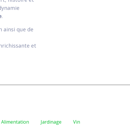
odynamie
e
.
n ainsi que de
richissante et
Alimentation
Jardinage
Vin