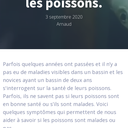
les poissons.
3 septembre 2020
Arnaud
Parfois quelques années ont passées et il n’y a
pas eu de maladies visibles dans un bassin et les
novices ayant un bassin de deux ans
s'interrogent sur la santé de leurs poissons.
Parfois, ils ne savent pas si leurs poissons sont
en bonne santé ou s’ils sont malades. Voici
quelques symptômes qui permettent de nous
aider à savoir si les poissons sont malades ou