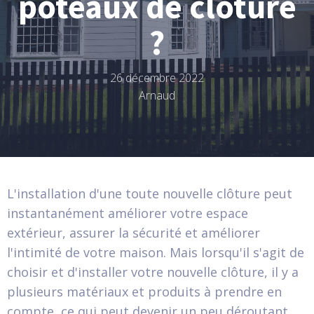
poteaux de clôture
?
26 décembre 2022
Arnaud
L'installation d'une toute nouvelle clôture peut
instantanément améliorer votre espace
extérieur, assurer la sécurité et améliorer
l'intimité de votre maison. Mais lorsqu'il s'agit de
choisir et d'installer votre nouvelle clôture, il y a
plusieurs matériaux et produits à prendre en
compte, ce qui peut devenir un peu déroutant.