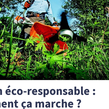
n éco-responsable :
nt ça marche ?