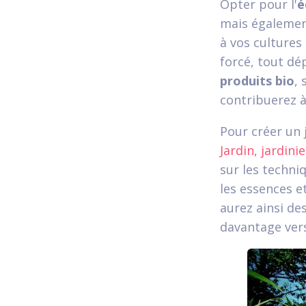
Opter pour l'
é
mais égalemen
à vos cultures
forcé, tout dé
produits bio
, 
contribuerez à
Pour créer un 
Jardin, jardin
sur les techni
les essences e
aurez ainsi de
davantage vers