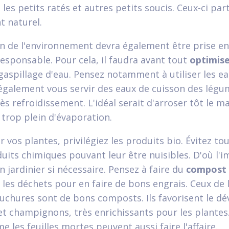
les petits ratés et autres petits soucis. Ceux-ci part
 naturel.
on de l'environnement devra également être prise e
esponsable. Pour cela, il faudra avant tout
optimise
 gaspillage d'eau. Pensez notamment à utiliser les ea
également vous servir des eaux de cuisson des lég
ès refroidissement. L'idéal serait d'arroser tôt le ma
 trop plein d'évaporation.
 vos plantes, privilégiez les produits bio. Évitez to
uits chimiques pouvant leur être nuisibles. D'où l'
n jardinier si nécessaire. Pensez à faire du
compost
s les déchets pour en faire de bons engrais. Ceux de 
uchures sont de bons composts. Ils favorisent le 
et champignons, très enrichissants pour les plantes
 les feuilles mortes peuvent aussi faire l'affaire.