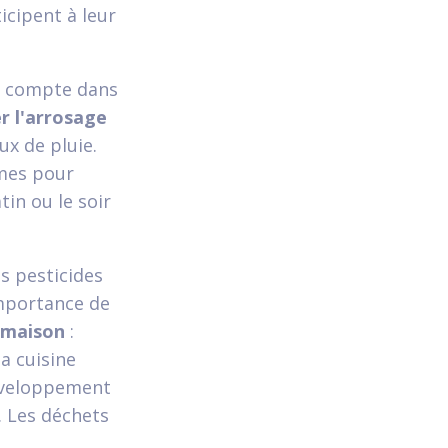
icipent à leur
n compte dans
r l'arrosage
ux de pluie.
umes pour
tin ou le soir
us pesticides
importance de
 maison
:
la cuisine
développement
. Les déchets