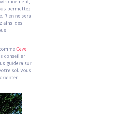
environnement,
ous permettez
e. Rien ne sera
 ainsi des
ous
te comme
Ceve
us conseiller
ous guidera sur
votre sol. Vous
 orienter