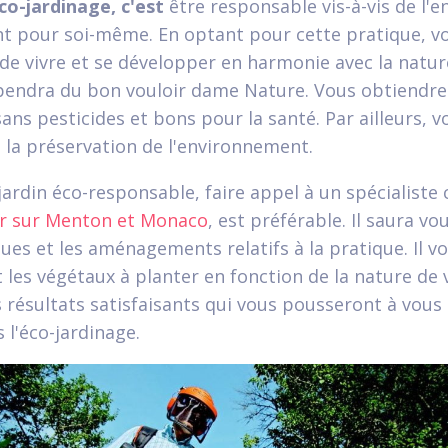
co-jardinage, c'est
être responsable vis-à-vis de l'
t pour soi-même. En optant pour cette pratique, v
 de vivre et se développer en harmonie avec la natur
pendra du bon vouloir dame Nature. Vous obtiendrez
sans pesticides et bons pour la santé. Par ailleurs, v
 la préservation de l'environnement.
jardin éco-responsable, faire appel à un spécialis
ier sur Menton et Monaco
, est préférable. Il saura vo
ques et les aménagements relatifs à la pratique. Il v
t les végétaux à planter en fonction de la nature de 
s résultats satisfaisants qui vous pousseront à vous
 l'éco-jardinage.