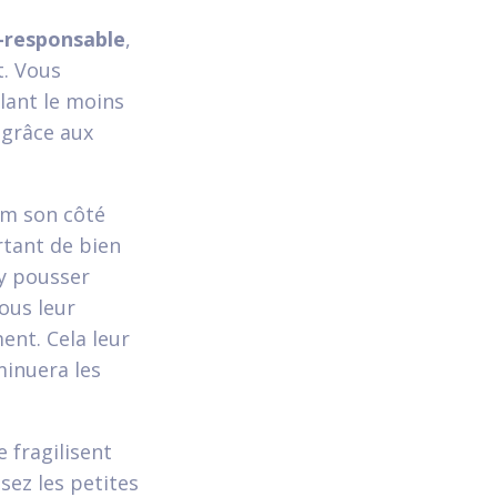
o-responsable
,
t. Vous
llant le moins
 grâce aux
um son côté
rtant de bien
 y pousser
ous leur
ent. Cela leur
minuera les
 fragilisent
sez les petites